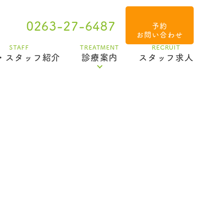
0
0263-27-6487
予約
お問い合わせ
STAFF
TREATMENT
RECRUIT
・スタッフ紹介
診療案内
スタッフ求人
基本治療・メインテナンス
虫歯・歯周病・ブリッジ・入れ歯
み
歯の外傷・ケガ・歯牙移植
ラバーダム防湿
マイクロスコープ・CT
オーラルフレイル・口腔機能低下症
口腔機能発達不全症