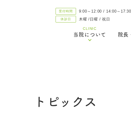
9:00～12:00 / 14:00～17:3
受付時間
木曜 /日曜 / 祝日
休診日
CLINIC
当院について
院長
医院案内
私たちの目指すクリニック
優しい治療・親身な治療への取り組
トピックス