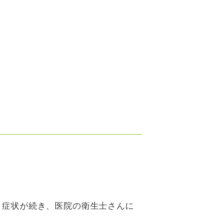
摂食嚥下障害
訪問歯科診療
症例紹介
う症状が続き、医院の衛生士さんに