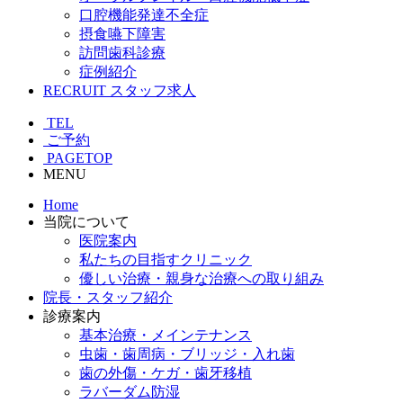
口腔機能発達不全症
摂食嚥下障害
訪問歯科診療
症例紹介
RECRUIT
スタッフ求人
TEL
ご予約
PAGETOP
MENU
Home
当院について
医院案内
私たちの目指すクリニック
優しい治療・親身な治療への取り組み
院長・スタッフ紹介
診療案内
基本治療・メインテナンス
虫歯・歯周病・ブリッジ・入れ歯
歯の外傷・ケガ・歯牙移植
ラバーダム防湿