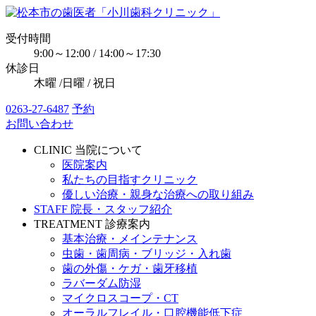
受付時間
9:00～12:00 / 14:00～17:30
休診日
木曜 /日曜 / 祝日
0263-27-6487
予約
お問い合わせ
CLINIC
当院について
医院案内
私たちの目指すクリニック
優しい治療・親身な治療への取り組み
STAFF
院長・スタッフ紹介
TREATMENT
診療案内
基本治療・メインテナンス
虫歯・歯周病・ブリッジ・入れ歯
歯の外傷・ケガ・歯牙移植
ラバーダム防湿
マイクロスコープ・CT
オーラルフレイル・口腔機能低下症