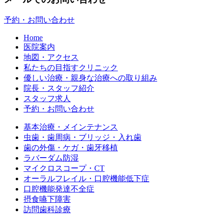
予約・お問い合わせ
Home
医院案内
地図・アクセス
私たちの目指すクリニック
優しい治療・親身な治療への取り組み
院長・スタッフ紹介
スタッフ求人
予約・お問い合わせ
基本治療・メインテナンス
虫歯・歯周病・ブリッジ・入れ歯
歯の外傷・ケガ・歯牙移植
ラバーダム防湿
マイクロスコープ・CT
オーラルフレイル・口腔機能低下症
口腔機能発達不全症
摂食嚥下障害
訪問歯科診療