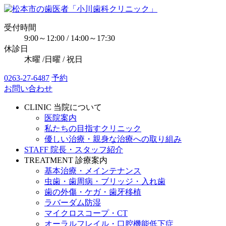
受付時間
9:00～12:00 / 14:00～17:30
休診日
木曜 /日曜 / 祝日
0263-27-6487
予約
お問い合わせ
CLINIC
当院について
医院案内
私たちの目指すクリニック
優しい治療・親身な治療への取り組み
STAFF
院長・スタッフ紹介
TREATMENT
診療案内
基本治療・メインテナンス
虫歯・歯周病・ブリッジ・入れ歯
歯の外傷・ケガ・歯牙移植
ラバーダム防湿
マイクロスコープ・CT
オーラルフレイル・口腔機能低下症