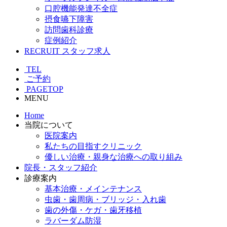
口腔機能発達不全症
摂食嚥下障害
訪問歯科診療
症例紹介
RECRUIT
スタッフ求人
TEL
ご予約
PAGETOP
MENU
Home
当院について
医院案内
私たちの目指すクリニック
優しい治療・親身な治療への取り組み
院長・スタッフ紹介
診療案内
基本治療・メインテナンス
虫歯・歯周病・ブリッジ・入れ歯
歯の外傷・ケガ・歯牙移植
ラバーダム防湿