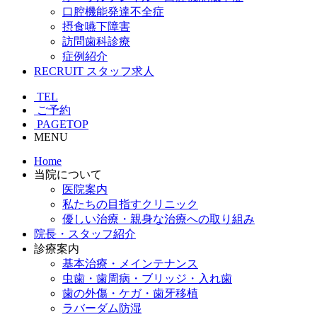
口腔機能発達不全症
摂食嚥下障害
訪問歯科診療
症例紹介
RECRUIT
スタッフ求人
TEL
ご予約
PAGETOP
MENU
Home
当院について
医院案内
私たちの目指すクリニック
優しい治療・親身な治療への取り組み
院長・スタッフ紹介
診療案内
基本治療・メインテナンス
虫歯・歯周病・ブリッジ・入れ歯
歯の外傷・ケガ・歯牙移植
ラバーダム防湿