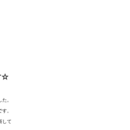
す☆
した。
です。
新して