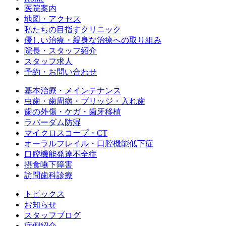
医院案内
地図・アクセス
私たちの目指すクリニック
優しい治療・親身な治療への取り組み
院長・スタッフ紹介
スタッフ求人
予約・お問い合わせ
基本治療・メインテナンス
虫歯・歯周病・ブリッジ・入れ歯
歯の外傷・ケガ・歯牙移植
ラバーダム防湿
マイクロスコープ・CT
オーラルフレイル・口腔機能低下症
口腔機能発達不全症
摂食嚥下障害
訪問歯科診療
トピックス
お知らせ
スタッフブログ
症例紹介