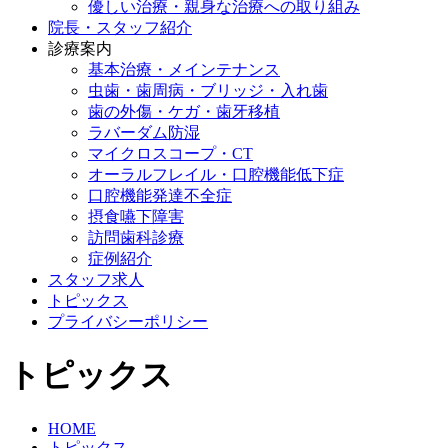
優しい治療・親身な治療への取り組み
院長・スタッフ紹介
診療案内
基本治療・メインテナンス
虫歯・歯周病・ブリッジ・入れ歯
歯の外傷・ケガ・歯牙移植
ラバーダム防湿
マイクロスコープ・CT
オーラルフレイル・口腔機能低下症
口腔機能発達不全症
摂食嚥下障害
訪問歯科診療
症例紹介
スタッフ求人
トピックス
プライバシーポリシー
トピックス
HOME
トピックス