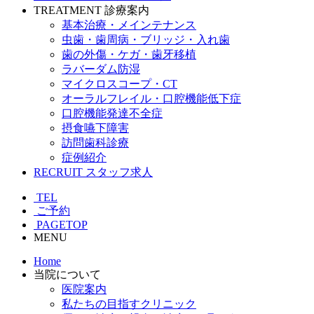
TREATMENT
診療案内
基本治療・メインテナンス
虫歯・歯周病・ブリッジ・入れ歯
歯の外傷・ケガ・歯牙移植
ラバーダム防湿
マイクロスコープ・CT
オーラルフレイル・口腔機能低下症
口腔機能発達不全症
摂食嚥下障害
訪問歯科診療
症例紹介
RECRUIT
スタッフ求人
TEL
ご予約
PAGETOP
MENU
Home
当院について
医院案内
私たちの目指すクリニック