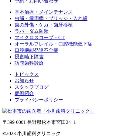
予約・お問い合わせ
基本治療・メインテナンス
虫歯・歯周病・ブリッジ・入れ歯
歯の外傷・ケガ・歯牙移植
ラバーダム防湿
マイクロスコープ・CT
オーラルフレイル・口腔機能低下症
口腔機能発達不全症
摂食嚥下障害
訪問歯科診療
トピックス
お知らせ
スタッフブログ
症例紹介
プライバシーポリシー
〒399-0001 長野県松本市宮田24−1
©2023 小川歯科クリニック