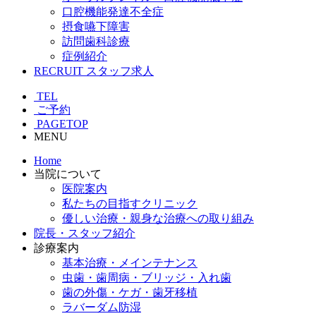
口腔機能発達不全症
摂食嚥下障害
訪問歯科診療
症例紹介
RECRUIT
スタッフ求人
TEL
ご予約
PAGETOP
MENU
Home
当院について
医院案内
私たちの目指すクリニック
優しい治療・親身な治療への取り組み
院長・スタッフ紹介
診療案内
基本治療・メインテナンス
虫歯・歯周病・ブリッジ・入れ歯
歯の外傷・ケガ・歯牙移植
ラバーダム防湿