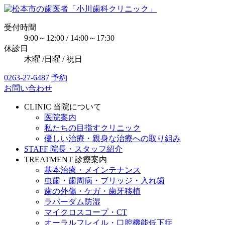
受付時間
9:00～12:00 / 14:00～17:30
休診日
木曜 /日曜 / 祝日
0263-27-6487
予約
お問い合わせ
CLINIC
当院について
医院案内
私たちの目指すクリニック
優しい治療・親身な治療への取り組み
STAFF
院長・スタッフ紹介
TREATMENT
診療案内
基本治療・メインテナンス
虫歯・歯周病・ブリッジ・入れ歯
歯の外傷・ケガ・歯牙移植
ラバーダム防湿
マイクロスコープ・CT
オーラルフレイル・口腔機能低下症