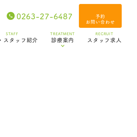
0
0263-27-6487
予約
お問い合わせ
STAFF
TREATMENT
RECRUIT
・スタッフ紹介
診療案内
スタッフ求人
基本治療・メインテナンス
虫歯・歯周病・ブリッジ・入れ歯
み
歯の外傷・ケガ・歯牙移植
ラバーダム防湿
マイクロスコープ・CT
オーラルフレイル・口腔機能低下症
口腔機能発達不全症