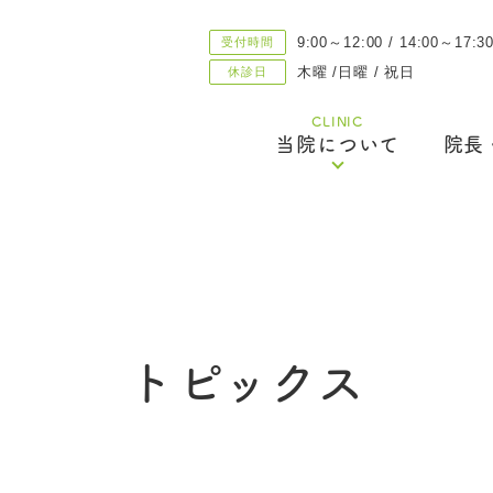
9:00～12:00 / 14:00～17:3
受付時間
木曜 /日曜 / 祝日
休診日
CLINIC
当院について
院長
医院案内
私たちの目指すクリニック
優しい治療・親身な治療への取り組
トピックス