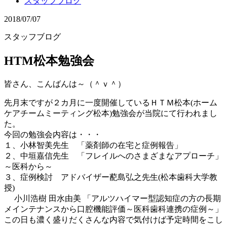
スタッフブログ
2018/07/07
スタッフブログ
HTM松本勉強会
皆さん、こんばんは～（＾ｖ＾）
先月末ですが２カ月に一度開催しているＨＴＭ松本(ホーム
ケアチームミーティング松本)勉強会が当院にて行われまし
た。
今回の勉強会内容は・・・
１、小林智美先生 「薬剤師の在宅と症例報告」
２、中垣嘉信先生 「フレイルへのさまざまなアプローチ」
～医科から～
３、症例検討 アドバイザー蓜島弘之先生(松本歯科大学教
授)
小川浩樹 田水由美 「アルツハイマー型認知症の方の長期
メインテナンスから口腔機能評価～医科歯科連携の症例～」
この日も濃く盛りだくさんな内容で気付けば予定時間をこし