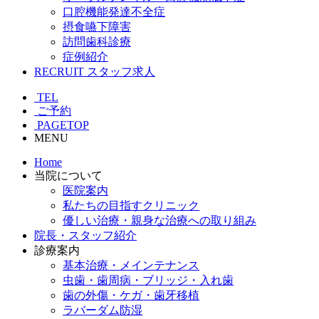
口腔機能発達不全症
摂食嚥下障害
訪問歯科診療
症例紹介
RECRUIT
スタッフ求人
TEL
ご予約
PAGETOP
MENU
Home
当院について
医院案内
私たちの目指すクリニック
優しい治療・親身な治療への取り組み
院長・スタッフ紹介
診療案内
基本治療・メインテナンス
虫歯・歯周病・ブリッジ・入れ歯
歯の外傷・ケガ・歯牙移植
ラバーダム防湿