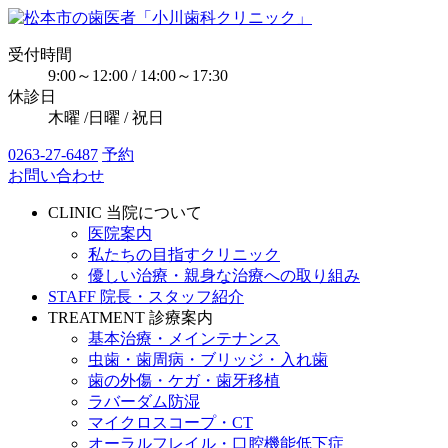
受付時間
9:00～12:00 / 14:00～17:30
休診日
木曜 /日曜 / 祝日
0263-27-6487
予約
お問い合わせ
CLINIC
当院について
医院案内
私たちの目指すクリニック
優しい治療・親身な治療への取り組み
STAFF
院長・スタッフ紹介
TREATMENT
診療案内
基本治療・メインテナンス
虫歯・歯周病・ブリッジ・入れ歯
歯の外傷・ケガ・歯牙移植
ラバーダム防湿
マイクロスコープ・CT
オーラルフレイル・口腔機能低下症