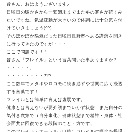
皆さん、おはようございます♪
日曜日の暖かさから一変週末までまた冬の寒さが続くみ
たいですね。気温変動が大きいので体調には十分気を付
けていきましょう(^^)
そのぽかぽか陽気だった日曜日長野市へある講演を聞き
に行ってきたのですが・・・
ここで問題です！！
皆さん「フレイル」という言葉聞いた事ありますか?
・・・・・。
・・・・・・・・???
ここ数年でメタボやロコモに続き必ずや世間に広く浸透
する言葉です！
フレイルとは簡単に言えば虚弱です。
健康とは言えないが要介護までいかず状態、また自分の
気付き次第で（自分事化）健康状態まで精神・身体・社
会面共に回復できる段階のこと・方です。
このフレイル・オーラル（口腔）フレイルの概念を提唱