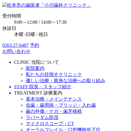
受付時間
9:00～12:00 / 14:00～17:30
休診日
木曜 /日曜 / 祝日
0263-27-6487
予約
お問い合わせ
CLINIC
当院について
医院案内
私たちの目指すクリニック
優しい治療・親身な治療への取り組み
STAFF
院長・スタッフ紹介
TREATMENT
診療案内
基本治療・メインテナンス
虫歯・歯周病・ブリッジ・入れ歯
歯の外傷・ケガ・歯牙移植
ラバーダム防湿
マイクロスコープ・CT
オーラルフレイル・口腔機能低下症