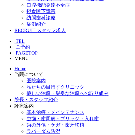
口腔機能発達不全症
摂食嚥下障害
訪問歯科診療
症例紹介
RECRUIT
スタッフ求人
TEL
ご予約
PAGETOP
MENU
Home
当院について
医院案内
私たちの目指すクリニック
優しい治療・親身な治療への取り組み
院長・スタッフ紹介
診療案内
基本治療・メインテナンス
虫歯・歯周病・ブリッジ・入れ歯
歯の外傷・ケガ・歯牙移植
ラバーダム防湿