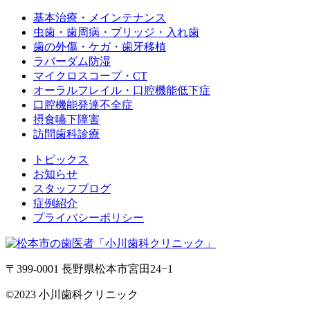
基本治療・メインテナンス
虫歯・歯周病・ブリッジ・入れ歯
歯の外傷・ケガ・歯牙移植
ラバーダム防湿
マイクロスコープ・CT
オーラルフレイル・口腔機能低下症
口腔機能発達不全症
摂食嚥下障害
訪問歯科診療
トピックス
お知らせ
スタッフブログ
症例紹介
プライバシーポリシー
〒399-0001 長野県松本市宮田24−1
©2023 小川歯科クリニック