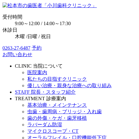
受付時間
9:00～12:00 / 14:00～17:30
休診日
木曜 /日曜 / 祝日
0263-27-6487
予約
お問い合わせ
CLINIC
当院について
医院案内
私たちの目指すクリニック
優しい治療・親身な治療への取り組み
STAFF
院長・スタッフ紹介
TREATMENT
診療案内
基本治療・メインテナンス
虫歯・歯周病・ブリッジ・入れ歯
歯の外傷・ケガ・歯牙移植
ラバーダム防湿
マイクロスコープ・CT
オーラルフレイル・口腔機能低下症