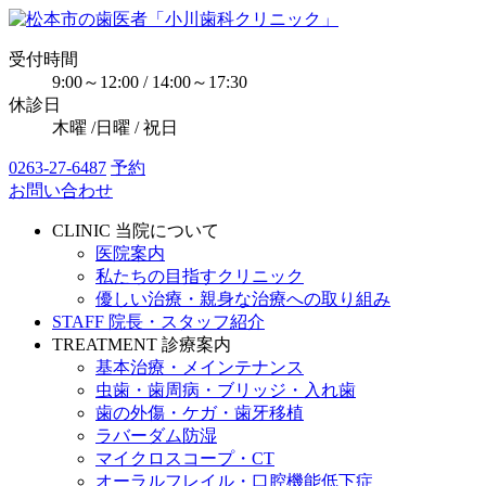
受付時間
9:00～12:00 / 14:00～17:30
休診日
木曜 /日曜 / 祝日
0263-27-6487
予約
お問い合わせ
CLINIC
当院について
医院案内
私たちの目指すクリニック
優しい治療・親身な治療への取り組み
STAFF
院長・スタッフ紹介
TREATMENT
診療案内
基本治療・メインテナンス
虫歯・歯周病・ブリッジ・入れ歯
歯の外傷・ケガ・歯牙移植
ラバーダム防湿
マイクロスコープ・CT
オーラルフレイル・口腔機能低下症