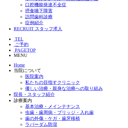
口腔機能発達不全症
摂食嚥下障害
訪問歯科診療
症例紹介
RECRUIT
スタッフ求人
TEL
ご予約
PAGETOP
MENU
Home
当院について
医院案内
私たちの目指すクリニック
優しい治療・親身な治療への取り組み
院長・スタッフ紹介
診療案内
基本治療・メインテナンス
虫歯・歯周病・ブリッジ・入れ歯
歯の外傷・ケガ・歯牙移植
ラバーダム防湿