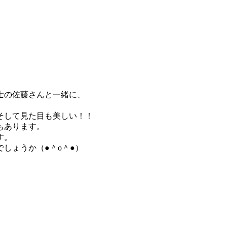
士の佐藤さんと一緒に、
そして見た目も美しい！！
もあります。
す。
しょうか（●＾o＾●）