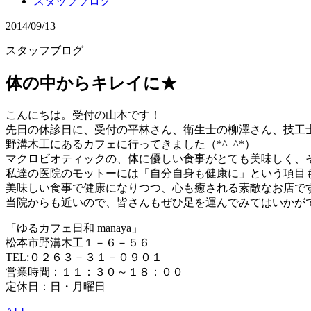
スタッフブログ
2014/09/13
スタッフブログ
体の中からキレイに★
こんにちは。受付の山本です！
先日の休診日に、受付の平林さん、衛生士の柳澤さん、技工
野溝木工にあるカフェに行ってきました（*^_^*）
マクロビオティックの、体に優しい食事がとても美味しく、
私達の医院のモットーには「自分自身も健康に」という項目
美味しい食事で健康になりつつ、心も癒される素敵なお店で
当院からも近いので、皆さんもぜひ足を運んでみてはいかがで
「ゆるカフェ日和 manaya」
松本市野溝木工１－６－５６
TEL:０２６３－３１－０９０１
営業時間：１１：３０～１８：００
定休日：日・月曜日