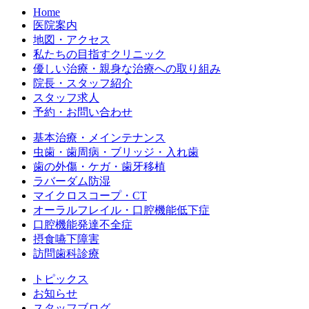
Home
医院案内
地図・アクセス
私たちの目指すクリニック
優しい治療・親身な治療への取り組み
院長・スタッフ紹介
スタッフ求人
予約・お問い合わせ
基本治療・メインテナンス
虫歯・歯周病・ブリッジ・入れ歯
歯の外傷・ケガ・歯牙移植
ラバーダム防湿
マイクロスコープ・CT
オーラルフレイル・口腔機能低下症
口腔機能発達不全症
摂食嚥下障害
訪問歯科診療
トピックス
お知らせ
スタッフブログ