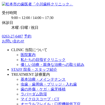
受付時間
9:00～12:00 / 14:00～17:30
休診日
木曜 /日曜 / 祝日
0263-27-6487
予約
お問い合わせ
CLINIC
当院について
医院案内
私たちの目指すクリニック
優しい治療・親身な治療への取り組み
STAFF
院長・スタッフ紹介
TREATMENT
診療案内
基本治療・メインテナンス
虫歯・歯周病・ブリッジ・入れ歯
歯の外傷・ケガ・歯牙移植
ラバーダム防湿
マイクロスコープ・CT
オーラルフレイル・口腔機能低下症