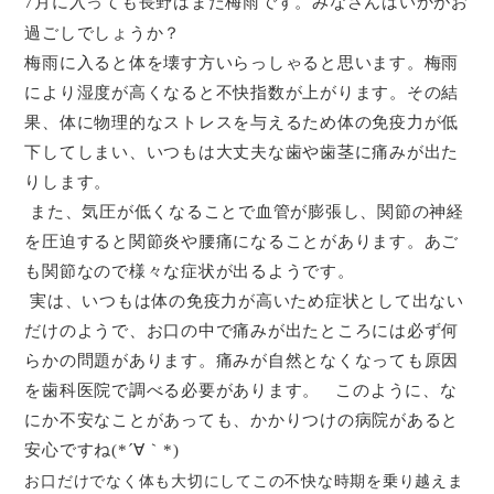
月に入っても長野はまだ梅雨です。みなさんはいかがお
7
過ごしでしょうか？
梅雨に入ると体を壊す方いらっしゃると思います。梅雨
により湿度が高くなると不快指数が上がります。その結
果、体に物理的なストレスを与えるため体の免疫力が低
下してしまい、いつもは大丈夫な歯や歯茎に痛みが出た
りします。
また、気圧が低くなることで血管が膨張し、関節の神経
を圧迫すると関節炎や腰痛になることがあります。あご
も関節なので様々な症状が出るようです。
実は、いつもは体の免疫力が高いため症状として出ない
だけのようで、お口の中で痛みが出たところには必ず何
らかの問題があります。痛みが自然となくなっても原因
を歯科医院で調べる必要があります。 このように、な
にか不安なことがあっても、かかりつけの病院があると
安心ですね
｀
(*´∀
*)
お口だけでなく体も大切にしてこの不快な時期を乗り越えま