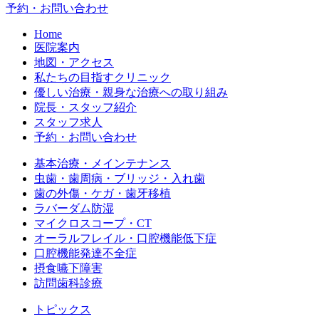
予約・お問い合わせ
Home
医院案内
地図・アクセス
私たちの目指すクリニック
優しい治療・親身な治療への取り組み
院長・スタッフ紹介
スタッフ求人
予約・お問い合わせ
基本治療・メインテナンス
虫歯・歯周病・ブリッジ・入れ歯
歯の外傷・ケガ・歯牙移植
ラバーダム防湿
マイクロスコープ・CT
オーラルフレイル・口腔機能低下症
口腔機能発達不全症
摂食嚥下障害
訪問歯科診療
トピックス