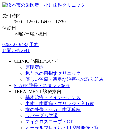
受付時間
9:00～12:00 / 14:00～17:30
休診日
木曜 /日曜 / 祝日
0263-27-6487
予約
お問い合わせ
CLINIC
当院について
医院案内
私たちの目指すクリニック
優しい治療・親身な治療への取り組み
STAFF
院長・スタッフ紹介
TREATMENT
診療案内
基本治療・メインテナンス
虫歯・歯周病・ブリッジ・入れ歯
歯の外傷・ケガ・歯牙移植
ラバーダム防湿
マイクロスコープ・CT
オーラルフレイル・口腔機能低下症