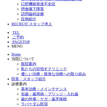
口腔機能発達不全症
摂食嚥下障害
訪問歯科診療
症例紹介
RECRUIT
スタッフ求人
TEL
ご予約
PAGETOP
MENU
Home
当院について
医院案内
私たちの目指すクリニック
優しい治療・親身な治療への取り組み
院長・スタッフ紹介
診療案内
基本治療・メインテナンス
虫歯・歯周病・ブリッジ・入れ歯
歯の外傷・ケガ・歯牙移植
ラバーダム防湿